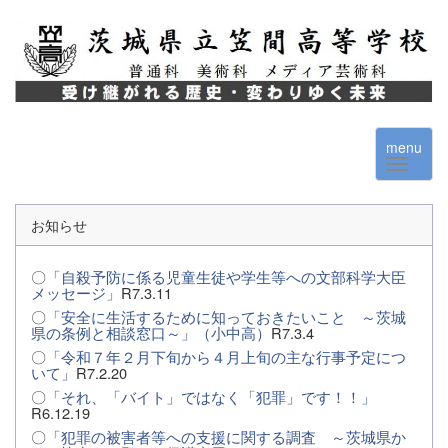
menu
お知らせ
〇
「自殺予防に係る児童生徒や学生等への文部科学大臣
メッセージ」
R7.3.11
〇
「安全に生活するために知っておきたいこと ～茨城
県の条例と相談窓口～」（小中高）
R7.3.4
〇
「令和７年２月下旬から４月上旬の主な行事予定につ
いて」
R7.2.20
〇
「それ、「バイト」ではなく「犯罪」です！！」
R6.12.19
〇
「犯罪の被害者等への支援に関する調査 ～茨城県か