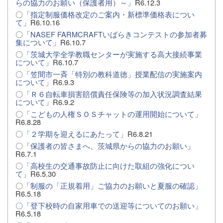
らの協力のお願い（保護者用）～」
R6.12.3
〇
「指定制服価格改定のご案内・新標準価格表につい
て」
R6.10.16
〇
「NASEF FARMCRAFTいばらきコンテストの参加者募
集について」
R6.10.7
〇
「茨城大学全学教職センターが実施する高大接続事業
について」
R6.10.7
〇
「笠間市一斉「特別の教科道徳」授業配信の実施案内
について」
R6.9.3
〇
「Ｒ６自転車損害賠償責任保険等の加入状況調査結果
について」
R6.9.2
〇
「こどもの人権ＳＯＳチャットの運用開始について」
R6.8.28
〇
「２学期を迎えるにあたって」
R6.8.21
〇
「保護者の皆さまへ、茨城県からの協力のお願い
」
R6.7.1
〇
「高校生の交通事故防止に向けた取組の強化につい
て」
R6.5.30
〇
「制服の「正規着用」ご協力のお願いと夏服の確認」
R6.5.18
〇
「登下校時の自家用車での送迎等についてのお願い」
R6.5.18